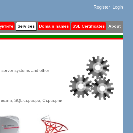
Register
Login
дуктите
Services
Domain names
SSL Certificates
About
s, server systems and other
и везни, SQL сървъри, Сървърни