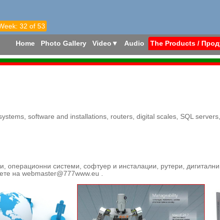
 Week: 32 of 53
Home
Photo Gallery
Video
▼
Audio
The Products / Про
ystems, software and installations, routers, digital scales, SQL server
жи, операционни системи, софтуер и инсталации, рутери, дигиталн
шете на webmaster@777www.eu .