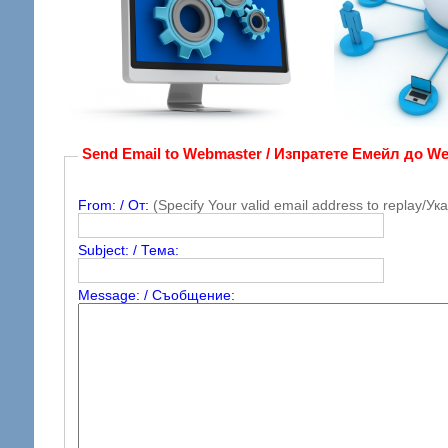
Send Email to Webmaster / Изпратете Емейл до W
From: / От:
(Specify Your valid email address to replay
Subject: / Тема:
Message: / Съобщение: