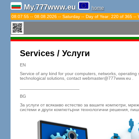
My.777www.eu
home
08:07:55 -- 08.08.2026 -- Saturday -- Day of Year: 220 of 365 --
Services / Услуги
EN
Service of any kind for your computers, networks, operating s
technological solutions, contact webmaster@777www.eu .
________________________
BG
За услуги от всякакво естество за вашите компютри, мре
системи и други компютърни технологични решения, пи